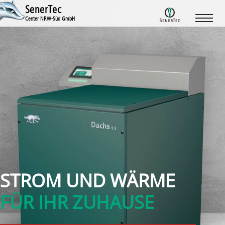
SenerTec
Center NRW-Süd GmbH
STROM UND WÄRME
FÜR IHR ZUHAUSE