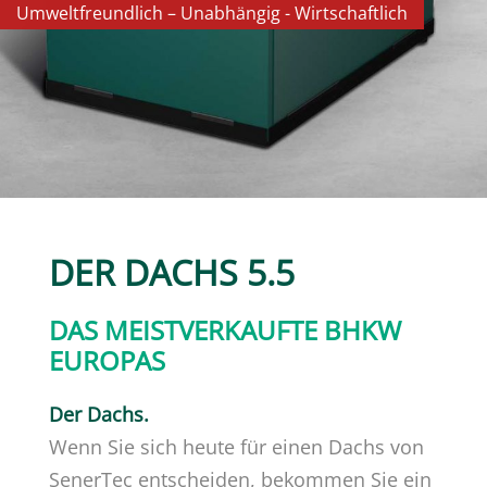
Umweltfreundlich – Unabhängig - Wirtschaftlich
DER DACHS 5.5
DAS MEISTVERKAUFTE BHKW
EUROPAS
Der Dachs.
Wenn Sie sich heute für einen Dachs von
FÜR IHR ZUHAUSE
SenerTec entscheiden, bekommen Sie ein