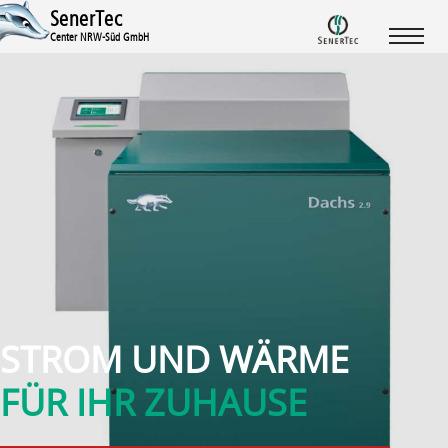
SenerTec
Center NRW-Süd GmbH
STROM UND WÄRME
FÜR IHR ZUHAUSE